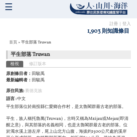
☰
註冊
｜
登入
1,903 則知識條目
您在這裡
首頁
» 平生部落 Truwan
平生部落 Truwan
主要索引標籤
檢視
(作用中頁籤)
修訂版本
原創條目者：
田駿禹
最新編輯者：
田駿禹
原住民族:
賽德克族
語言
中文
平生部落位於南投縣仁愛鄉合作村，是太魯閣群最古老的部落。
平生，族人稱托魯萬(Truwan)，古時又稱為Mzijau或Mejau(即清
醒之意)，與其部落的名義相同，也是太魯閣群最古老的部落。位
於濁水溪上游左岸，尾上山北方山腹，海拔約1500公尺處的溪岸