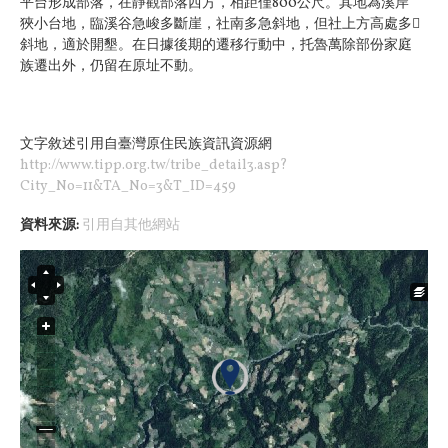
平台形成部落，在靜觀部落西方，相距僅800公尺。其地為溪岸
狹小台地，臨溪谷急峻多斷崖，社南多急斜地，但社上方高處多
斜地，適於開墾。在日據後期的遷移行動中，托魯萬除部份家庭
族遷出外，仍留在原址不動。
文字敘述引用自臺灣原住民族資訊資源網
http://www.tipp.org.tw/tribe_detail3.asp?
City_No=11&TA_No=3&T_ID=459
資料來源:
引用自其他網站