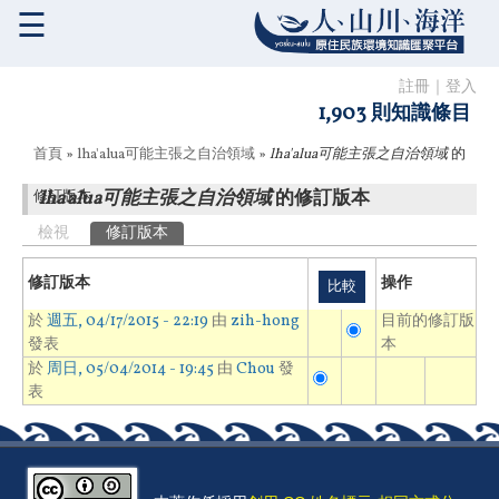
☰
註冊
｜
登入
1,903 則知識條目
您在這裡
首頁
»
lha'alua可能主張之自治領域
»
lha'alua可能主張之自治領域
的
lha'alua可能主張之自治領域
的修訂版本
修訂版本
主要索引標籤
檢視
修訂版本
(作用中頁籤)
修訂版本
操作
於
週五, 04/17/2015 - 22:19
由
zih-hong
目前的修訂版
發表
本
於
周日, 05/04/2014 - 19:45
由
Chou
發
表