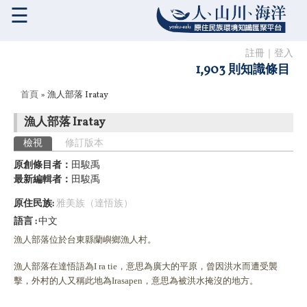
☰
註冊
｜
登入
1,903 則知識條目
您在這裡
首頁
» 漁人部落 Iratay
漁人部落 Iratay
主要索引標籤
檢視
(作用中頁籤)
修訂版本
原創條目者：
田駿禹
最新編輯者：
田駿禹
原住民族:
雅美族（達悟族）
語言
中文
漁人部落位於台東縣蘭嶼鄉漁人村。
漁人部落在達悟語為I ra tie，意思為廣大的平原，曾因洪水而遭受襲
擊，外村的人又稱此地為Irasapen，意思為被洪水掩沒的地方。