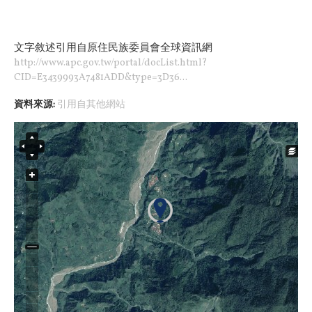
文字敘述引用
自
原住民族委員會全球資訊網
http://www.apc.gov.tw/portal/docList.html?
CID=E3439993A7481ADD&type=3D36...
資料來源:
引用自其他網站