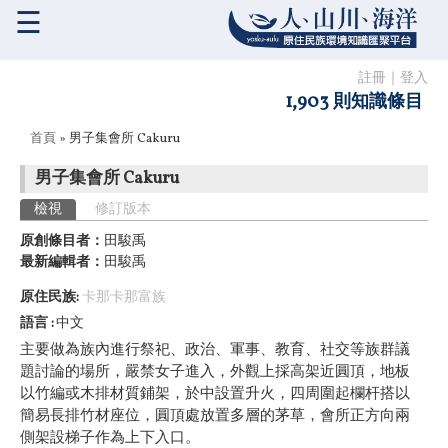
☰
註冊
｜
登入
1,903 則知識條目
您在這裡
首頁
» 男子集會所 Cakuru
男子集會所 Cakuru
主要索引標籤
檢視
(作用中頁籤)
修訂版本
原創條目者：
田駿禹
最新編輯者：
田駿禹
原住民族:
卡那卡那富族
語言
中文
主要做為族內進行祭祀、政治、軍事、教育、社交等族群議
題討論的場所，嚴禁女子進入，外觀上採高架近圓頂，地板
以竹編或木排材質鋪架，於中設置升火，四周圍起欄杆搭以
簡易長排竹材座位，圓頂處放置多層的茅草，會所正方向兩
側架設梯子作為上下入口。