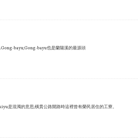
Gong-bayu;Gong-bayu也是蘭陽溪的最源頭
，ekiyu是混濁的意思;橫貫公路開路時這裡曾有榮民居住的工寮。