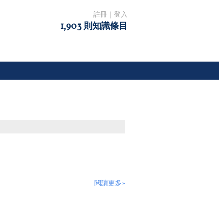
註冊
｜
登入
1,903 則知識條目
閱讀更多»