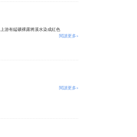
,因其上游有錳礦裸露將溪水染成紅色
閱讀更多»
閱讀更多»