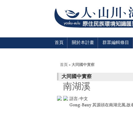
首頁
關於本計畫
群眾編輯條目
您在這裡
首頁
» 大同國中實察
大同國中實察
南湖溪
語言:
中文
Gong-Bauy 其源頭在南湖北風.故名