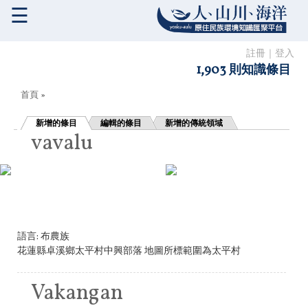
☰
註冊
｜
登入
1,903 則知識條目
您在這裡
首頁
»
新增的條目
編輯的條目
新增的傳統領域
vavalu
語言:
布農族
花蓮縣卓溪鄉太平村中興部落 地圖所標範圍為太平村
Vakangan