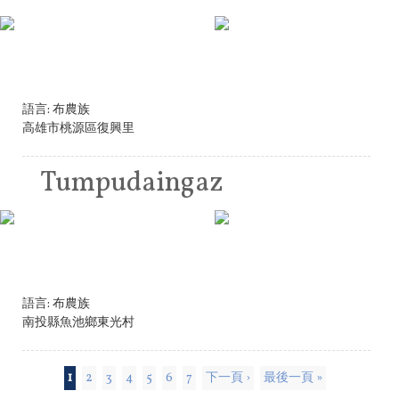
語言:
布農族
高雄市桃源區復興里
Tumpudaingaz
語言:
布農族
南投縣魚池鄉東光村
頁面
1
2
3
4
5
6
7
下一頁 ›
最後一頁 »