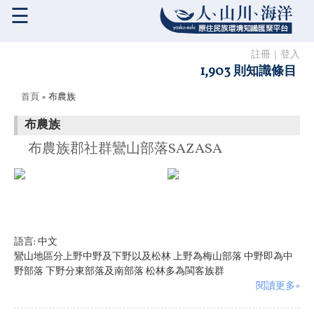
☰
註冊
｜
登入
1,903 則知識條目
您在這裡
首頁
» 布農族
布農族
布農族郡社群鸞山部落SAZASA
語言:
中文
鸞山地區分上野中野及下野以及松林 上野為梅山部落 中野即為中
野部落 下野分東部落及南部落 松林多為閩客族群
閱讀更多»