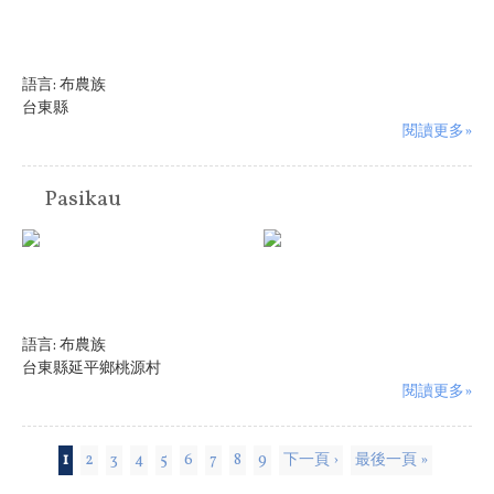
語言:
布農族
台東縣
閱讀更多»
Pasikau
語言:
布農族
台東縣延平鄉桃源村
閱讀更多»
頁面
1
2
3
4
5
6
7
8
9
下一頁 ›
最後一頁 »