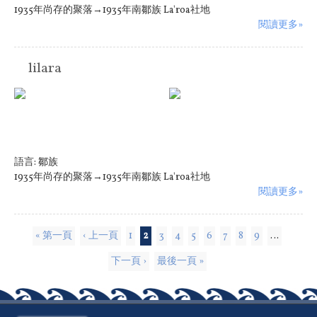
1935年尚存的聚落→1935年南鄒族 La'roa社地
閱讀更多»
lilara
語言:
鄒族
1935年尚存的聚落→1935年南鄒族 La'roa社地
閱讀更多»
頁面
« 第一頁
‹ 上一頁
1
2
3
4
5
6
7
8
9
…
下一頁 ›
最後一頁 »