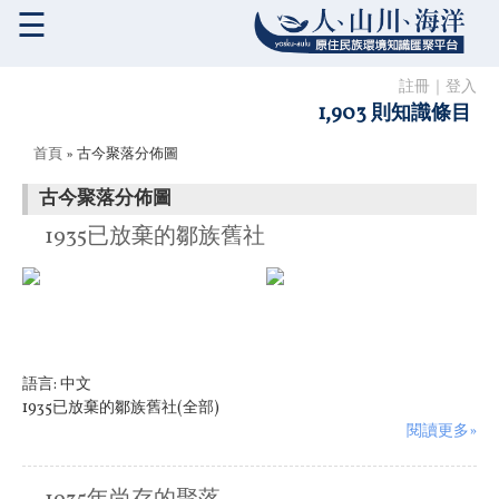
☰
註冊
｜
登入
1,903 則知識條目
您在這裡
首頁
» 古今聚落分佈圖
古今聚落分佈圖
1935已放棄的鄒族舊社
語言:
中文
1935已放棄的鄒族舊社(全部)
閱讀更多»