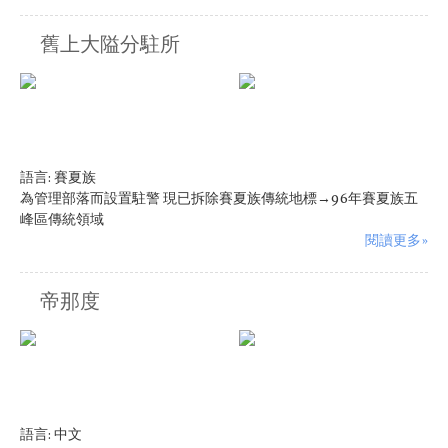
舊上大隘分駐所
語言:
賽夏族
為管理部落而設置駐警 現已拆除賽夏族傳統地標→96年賽夏族五
峰區傳統領域
閱讀更多»
帝那度
語言:
中文