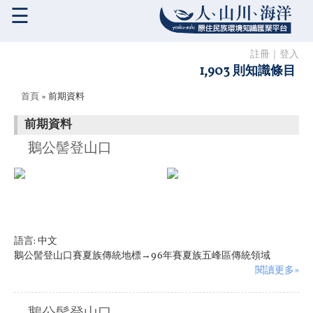
☰
註冊
｜
登入
1,903 則知識條目
您在這裡
首頁
» 前期資料
前期資料
鵝公髻登山口
語言:
中文
鵝公髻登山口賽夏族傳統地標→96年賽夏族五峰區傳統領域
閱讀更多»