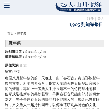
☰
註冊
｜
登入
1,903 則知識條目
您在這裡
首頁
» 豐年祭
豐年祭
原創條目者：
dreamboyleo
最新編輯者：
dreamboyleo
原住民族:
邵族
語言
中文
農曆八月豐年祭的前一天晚上，由「舂石音」奏出邵族豐年
祭的前奏。所謂的舂石音，指族人圍繞著杵石所發出音階不
同的聲響，再加上一旁族人手持長短不一的竹筒擊地附和，
便形成迎接新年的美妙聲響。早期舂石音只能由部落的婦女
為之，男子是連舂石音的場地都不能踏入的，現金已無此限
制，男女族人一起持杵同舂，以傳承這項別具特色的文化。