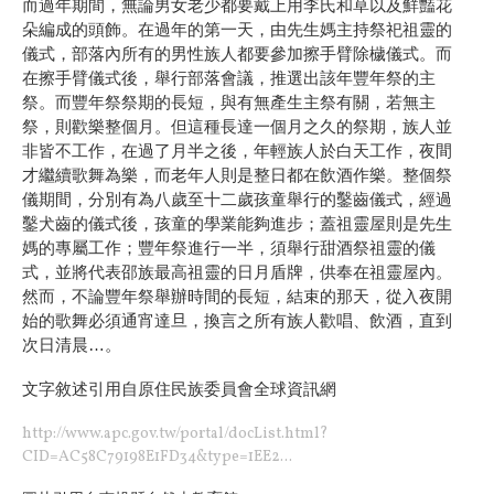
而過年期間，無論男女老少都要戴上用李氏和草以及鮮豔花
朵編成的頭飾。在過年的第一天，由先生媽主持祭祀祖靈的
儀式，部落內所有的男性族人都要參加擦手臂除檅儀式。而
在擦手臂儀式後，舉行部落會議，推選出該年豐年祭的主
祭。而豐年祭祭期的長短，與有無產生主祭有關，若無主
祭，則歡樂整個月。但這種長達一個月之久的祭期，族人並
非皆不工作，在過了月半之後，年輕族人於白天工作，夜間
才繼續歌舞為樂，而老年人則是整日都在飲酒作樂。整個祭
儀期間，分別有為八歲至十二歲孩童舉行的鑿齒儀式，經過
鑿犬齒的儀式後，孩童的學業能夠進步；蓋祖靈屋則是先生
媽的專屬工作；豐年祭進行一半，須舉行甜酒祭祖靈的儀
式，並將代表邵族最高祖靈的日月盾牌，供奉在祖靈屋內。
然而，不論豐年祭舉辦時間的長短，結束的那天，從入夜開
始的歌舞必須通宵達旦，換言之所有族人歡唱、飲酒，直到
次日清晨…。
文字敘述引用自
原住民族委員會全球資訊網
http://www.apc.gov.tw/portal/docList.html?
CID=AC58C79198E1FD34&type=1EE2...