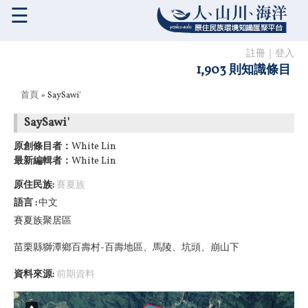
☰
註冊
｜
登入
1,903 則知識條目
您在這裡
首頁
» SaySawi'
SaySawi'
原創條目者：
White Lin
最新編輯者：
White Lin
原住民族:
賽夏族
語言
中文
賽夏族聚居區
苗栗縣獅潭鄉百壽村-百壽地區、馬陵、坑頭、
崩山下
資料來源:
前期資料