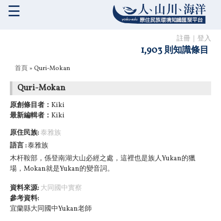
☰
註冊
｜
登入
1,903 則知識條目
您在這裡
首頁
» Quri-Mokan
Quri-Mokan
原創條目者：
Kiki
最新編輯者：
Kiki
原住民族:
泰雅族
語言
泰雅族
木杆鞍部，係登南湖大山必經之處，這裡也是族人Yukan的獵
場，Mokan就是Yukan的變音詞。
資料來源:
大同國中實察
參考資料:
宜蘭縣大同國中Yukan老師