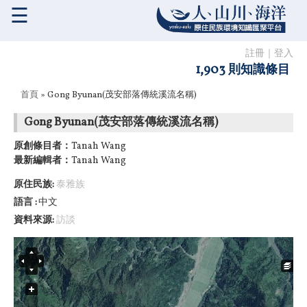
☰
註冊
｜
登入
1,903 則知識條目
您在這裡
首頁
» Gong Byunan(茂安部落傳統溪流名稱)
Gong Byunan(茂安部落傳統溪流名稱)
原創條目者：
Tanah Wang
最新編輯者：
Tanah Wang
原住民族:
泰雅族
語言
中文
資料來源:
訪談