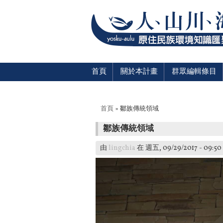
首頁
關於本計畫
群眾編輯條目
您在這裡
首頁
» 鄒族傳統領域
鄒族傳統領域
由
lingchia
在 週五, 09/29/2017 - 09:5