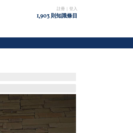
註冊
｜
登入
1,903 則知識條目