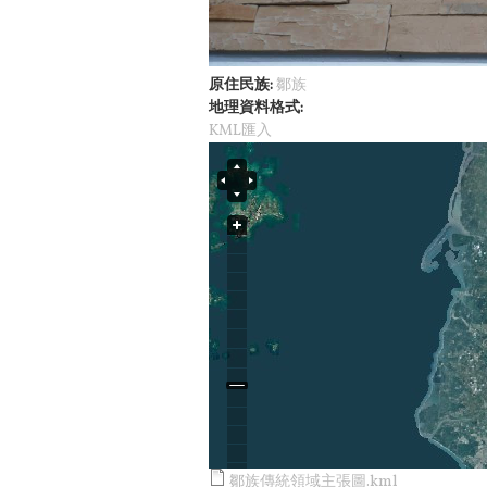
原住民族:
鄒族
地理資料格式:
KML匯入
鄒族傳統領域主張圖.kml