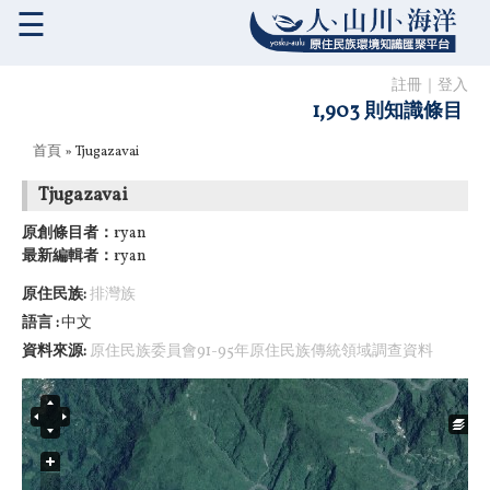
☰
註冊
｜
登入
1,903 則知識條目
您在這裡
首頁
» Tjugazavai
Tjugazavai
原創條目者：
ryan
最新編輯者：
ryan
原住民族:
排灣族
語言
中文
資料來源:
原住民族委員會91-95年原住民族傳統領域調查資料