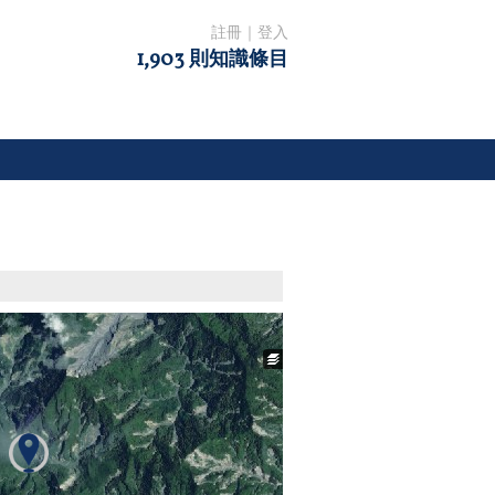
註冊
｜
登入
1,903 則知識條目