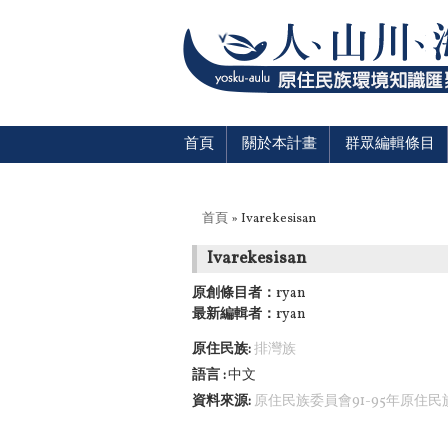
首頁
關於本計畫
群眾編輯條目
您在這裡
首頁
» Ivarekesisan
Ivarekesisan
原創條目者：
ryan
最新編輯者：
ryan
原住民族:
排灣族
語言
中文
資料來源:
原住民族委員會91-95年原住