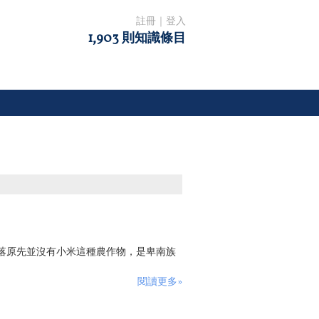
註冊
｜
登入
1,903 則知識條目
落原先並沒有小米這種農作物，是卑南族
閱讀更多»