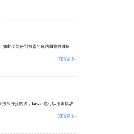
訓，如此便能得到祖靈的庇佑而豐收健康，
閱讀更多»
族與外接觸後，kawas也可以用來指涉
閱讀更多»