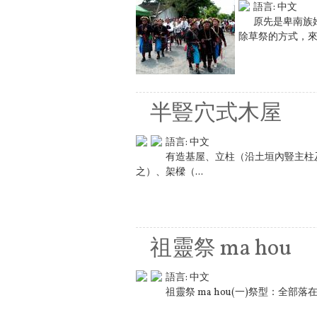
語言:
中文
原先是卑南族
除草祭的方式，來
半豎穴式木屋
語言:
中文
有造基屋、立柱（沿土垣內豎主柱
之）、架樑（...
祖靈祭 ma hou
語言:
中文
祖靈祭 ma hou(一)祭型：全