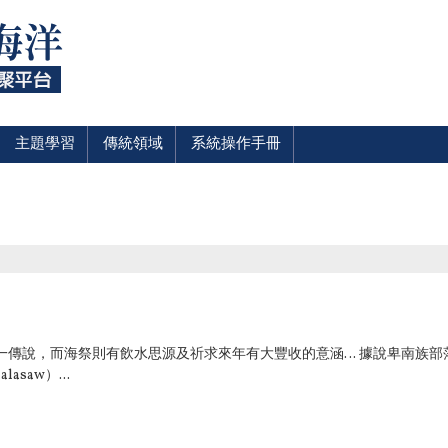
主題學習
傳統領域
系統操作手冊
一傳說，而海祭則有飲水思源及祈求來年有大豐收的意涵… 據說卑南族部
asaw）...