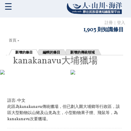
☰
註冊
｜
登入
1,903 則知識條目
您在這裡
首頁
»
新增的條目
編輯的條目
新增的傳統領域
kanakanavu大埔獵場
語言:
中文
此區為kanakanavu傳統獵場，但已劃入圍大埔鄉等行政區，該
區大型動物以山豬及山羌為主，小型動物果子狸、飛鼠等，為
kanakanavu次要獵場。