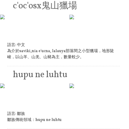
c'oc'osx鬼山獵場
語言:
中文
為介於saviki,nia e'ucna, lalauya部落間之小型獵場，地形陡
峻，以山羊、山羌、山豬為主，數量較少。
hupu ne luhtu
語言:
鄒族
鄒族傳統領域：hupu ne luhtu