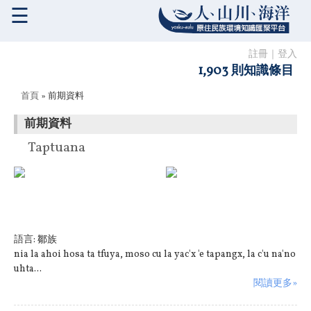
☰
註冊
｜
登入
1,903 則知識條目
您在這裡
首頁
» 前期資料
前期資料
Taptuana
語言:
鄒族
nia la ahoi hosa ta tfuya, moso cu la yac'x 'e tapangx, la c'u na'no
uhta...
閱讀更多»