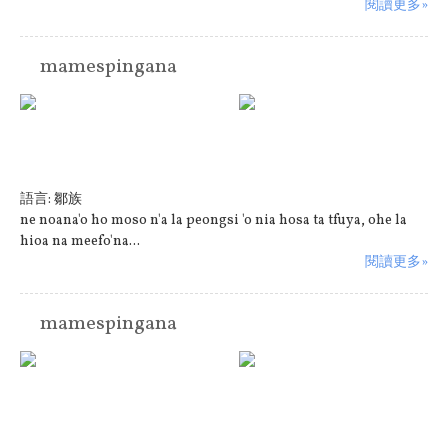
閱讀更多»
mamespingana
語言:
鄒族
ne noana'o ho moso n'a la peongsi 'o nia hosa ta tfuya, ohe la
hioa na meefo'na...
閱讀更多»
mamespingana