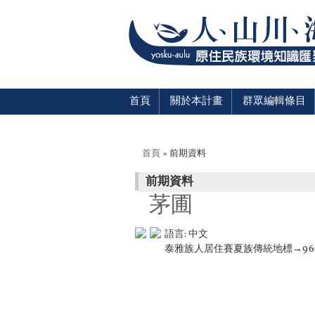
首頁
關於本計畫
群眾編輯條目
您在這裡
首頁
» 前期資料
前期資料
茅圃
語言:
中文
泰雅族人居住賽夏族傳統地標→9