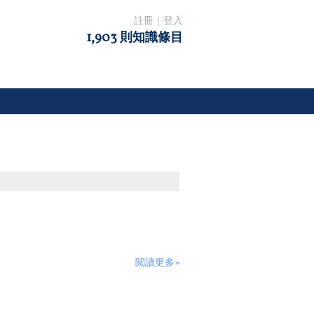
註冊
｜
登入
1,903 則知識條目
閱讀更多»