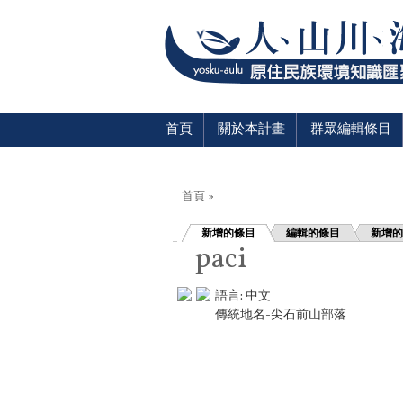
首頁
關於本計畫
群眾編輯條目
您在這裡
首頁
»
新增的條目
編輯的條目
新增的
paci
語言:
中文
傳統地名-尖石前山部落