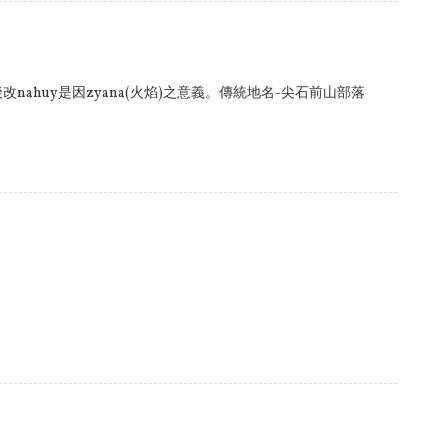
本之後改nahuy是因zyana(火焰)之意義。傳統地名-尖石前山部落