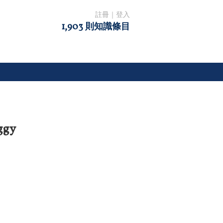
註冊
｜
登入
1,903 則知識條目
ggy