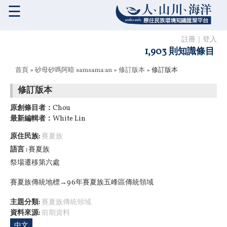
☰
註冊
｜
登入
1,903 則知識條目
您在這裡
首頁
»
砂母砂嗎阿暗 samsama:an
»
修訂版本
» 修訂版本
修訂版本
原創條目者：
Chou
最新編輯者：
White Lin
原住民族:
賽夏族
語言
賽夏族
祭場遷移第六處
賽夏族傳統地標→96年賽夏族五峰區傳統領域
主題分類:
賽夏族傳統領域
資料來源:
前期資料
中文