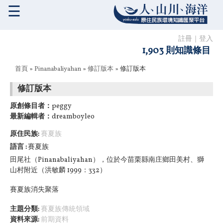
☰
註冊
｜
登入
1,903 則知識條目
您在這裡
首頁
»
Pinanabaliyahan
»
修訂版本
» 修訂版本
修訂版本
原創條目者：
peggy
最新編輯者：
dreamboyleo
原住民族:
賽夏族
語言
賽夏族
田尾社（Pinanabaliyahan），位於今苗栗縣南庄鄉田美村、獅
山村附近（洪敏麟 1999：332）
賽夏族消失聚落
主題分類:
賽夏族傳統領域
資料來源:
前期資料