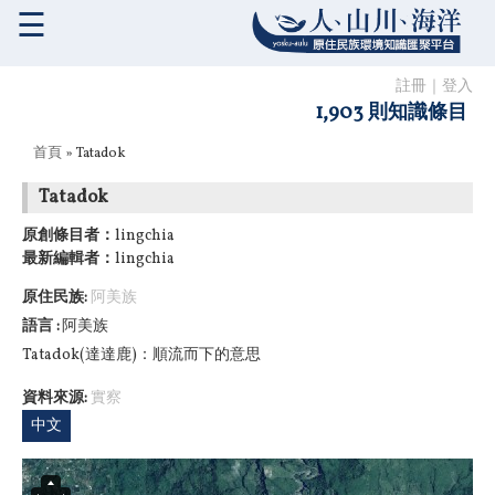
☰
註冊
｜
登入
1,903 則知識條目
您在這裡
首頁
» Tatadok
Tatadok
原創條目者：
lingchia
最新編輯者：
lingchia
原住民族:
阿美族
語言
阿美族
Tatadok(達達鹿)：順流而下的意思
資料來源:
實察
中文