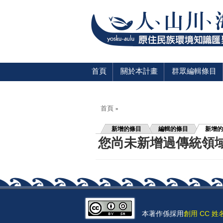
首頁
關於本計畫
群眾編輯條目
您在這裡
首頁
»
新增的條目
編輯的條目
新增的
您尚未新增過傳統領
本著作係採用
創用 CC 姓