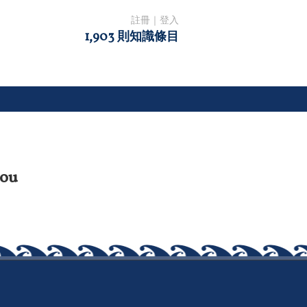
註冊
｜
登入
1,903 則知識條目
ou