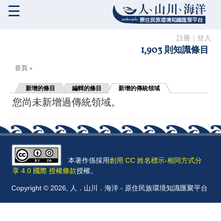
☰
註冊
｜
登入
1,903 則知識條目
您在這裡
首頁
»
新增的條目
編輯的條目
新增的傳統領域
您尚未新增過傳統領域。
本著作係採用
創用 CC 姓名標示-相同方式分
享 4.0 國際 授權條款
授權。
Copyright © 2026, 人．山川．海洋 - 原住民族環境知識匯聚平台