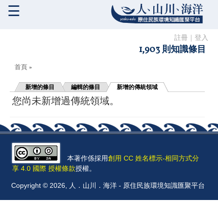
☰
註冊
｜
登入
1,903 則知識條目
您在這裡
首頁
»
新增的條目
編輯的條目
新增的傳統領域
您尚未新增過傳統領域。
本著作係採用
創用 CC 姓名標示-相同方式分
享 4.0 國際 授權條款
授權。
Copyright © 2026, 人．山川．海洋 - 原住民族環境知識匯聚平台