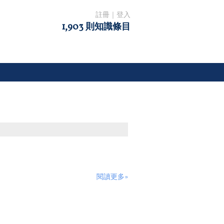
註冊
｜
登入
1,903 則知識條目
閱讀更多»