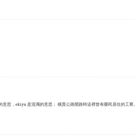
濁之溪的意思，ekiyu 是混濁的意思； 橫貫公路開路時這裡曾有榮民居住的工寮