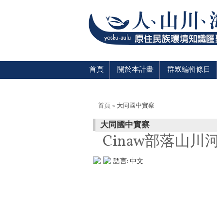
首頁
關於本計畫
群眾編輯條目
您在這裡
首頁
» 大同國中實察
大同國中實察
Cinaw部落山
語言:
中文