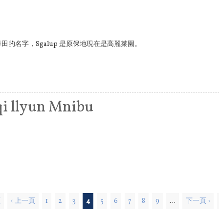
流經旱田的名字，Sgalup 是原保地現在是高麗菜園。
qi llyun Mnibu
頁
‹ 上一頁
1
2
3
4
5
6
7
8
9
…
下一頁 ›