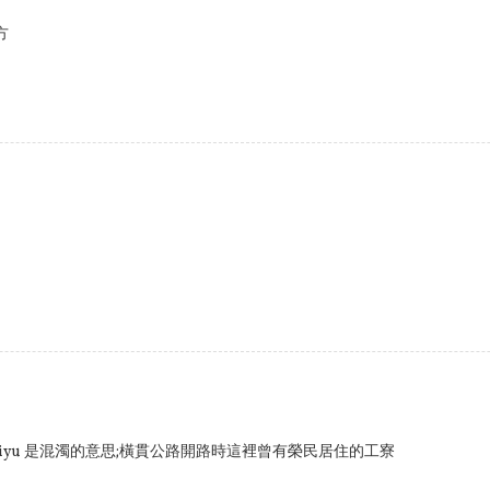
方
思,ekiyu 是混濁的意思;橫貫公路開路時這裡曾有榮民居住的工寮