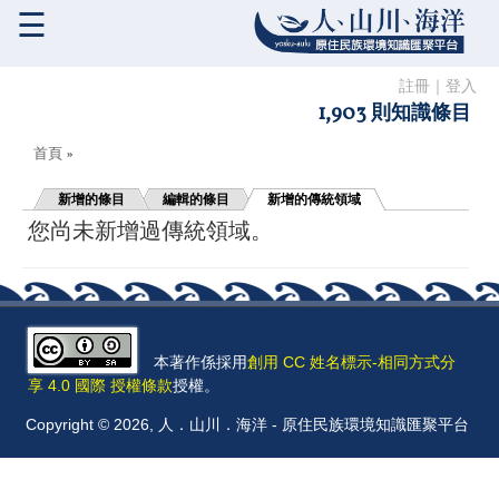
☰
註冊
｜
登入
1,903 則知識條目
您在這裡
首頁
»
新增的條目
編輯的條目
新增的傳統領域
您尚未新增過傳統領域。
本著作係採用
創用 CC 姓名標示-相同方式分
享 4.0 國際 授權條款
授權。
Copyright © 2026, 人．山川．海洋 - 原住民族環境知識匯聚平台