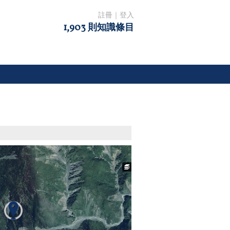
註冊
｜
登入
1,903 則知識條目