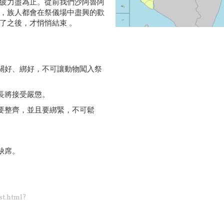
疲力盡為止。從前我們沙阿魯阿
，族人都會在祭儀場中盡興的歡
了之後，才悄悄結束 。
須關好、綁好，不可讓動物闖入祭
長將接受嚴懲。
飾要整齊，並且要綁緊，不可鬆
缺席。
ist.html?