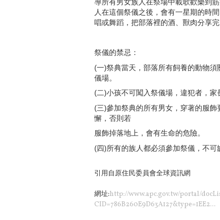
導所有男女族人在祭場中載歌歡樂到筋
人在這個祭儀之後，會有一星期的時間
唱或舞蹈，把部落裡的酒、獸肉分享完
祭儀的禁忌：
(一)祭典當天，部落所有飼養的動物
儀場。
(二)小孩不可闖入祭儀場，違犯者，家
(三)參加祭典的所有男女，穿著的服
懈，否則若
服飾掉落地上，會有生命的危險。
(四)所有的族人都必須參加祭儀，不可
引用自原住民委員會全球資訊網
網址:
http://www.apc.gov.tw/portal/docL
CID=786B260E9D63A127&type=1EE2...