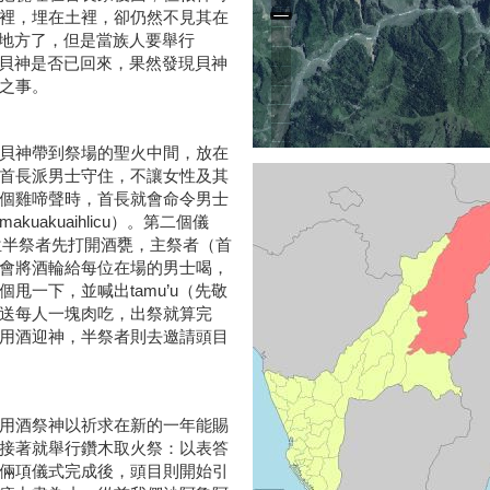
裡，埋在土裡，卻仍然不見其在
這個地方了，但是當族人要舉行
裡的貝神是否已回來，果然發現貝神
之事。
貝神帶到祭場的聖火中間，放在
首長派男士守住，不讓女性及其
個雞啼聲時，首長就會命令男士
akuaihlicu）。第二個儀
有一位半祭者先打開酒甕，主祭者（首
會將酒輪給每位在場的男士喝，
甩一下，並喊出tamu’u（先敬
送每人一塊肉吃，出祭就算完
用酒迎神，半祭者則去邀請頭目
用酒祭神以祈求在新的一年能賜
接著就舉行鑽木取火祭：以表答
倆項儀式完成後，頭目則開始引