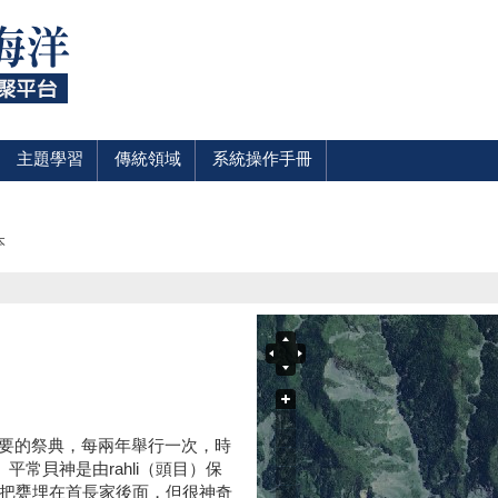
主題學習
傳統領域
系統操作手冊
本
最重要的祭典，每兩年舉行一次，時
平常貝神是由rahli（頭目）保
把甕埋在首長家後面，但很神奇