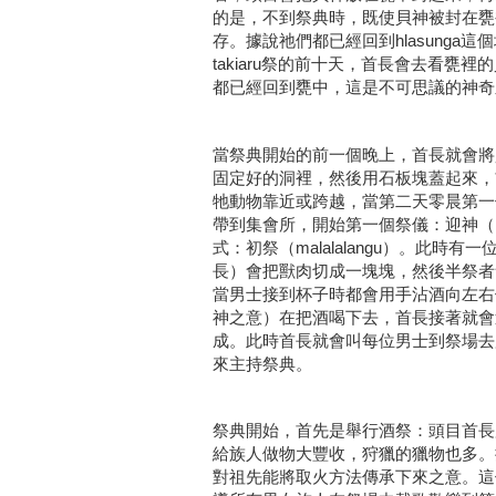
的是，不到祭典時，既使貝神被封在甕
存。據說祂們都已經回到hlasunga
takiaru祭的前十天，首長會去看甕
都已經回到甕中，這是不可思議的神奇
當祭典開始的前一個晚上，首長就會將
固定好的洞裡，然後用石板塊蓋起來，
牠動物靠近或跨越，當第二天零晨第一
帶到集會所，開始第一個祭儀：迎神（maku
式：初祭（malalalangu）。此時
長）會把獸肉切成一塊塊，然後半祭者
當男士接到杯子時都會用手沾酒向左右個
神之意）在把酒喝下去，首長接著就會
成。此時首長就會叫每位男士到祭場去
來主持祭典。
祭典開始，首先是舉行酒祭：頭目首長
給族人做物大豐收，狩獵的獵物也多。
對祖先能將取火方法傳承下來之意。這