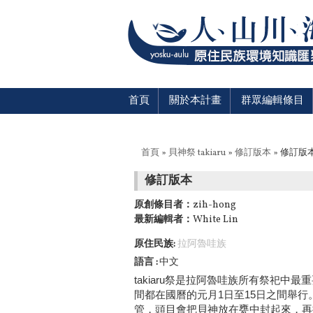
首頁
關於本計畫
群眾編輯條目
您在這裡
首頁
»
貝神祭 takiaru
»
修訂版本
» 修訂版
修訂版本
原創條目者：
zih-hong
最新編輯者：
White Lin
原住民族:
拉阿魯哇族
語言
中文
takiaru祭是拉阿魯哇族所有祭祀中
間都在國曆的元月1日至15日之間舉行。
管，頭目會把貝神放在甕中封起來，再