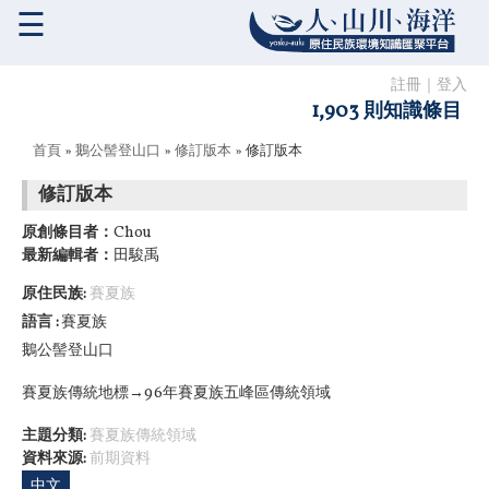
☰
註冊
｜
登入
1,903 則知識條目
您在這裡
首頁
»
鵝公髻登山口
»
修訂版本
» 修訂版本
修訂版本
原創條目者：
Chou
最新編輯者：
田駿禹
原住民族:
賽夏族
語言
賽夏族
鵝公髻登山口
賽夏族傳統地標→96年賽夏族五峰區傳統領域
主題分類:
賽夏族傳統領域
資料來源:
前期資料
中文