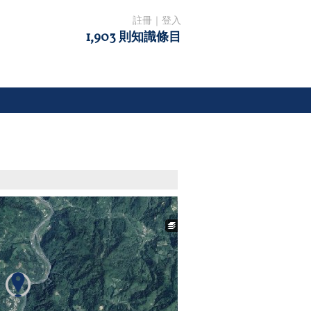
註冊
｜
登入
1,903 則知識條目