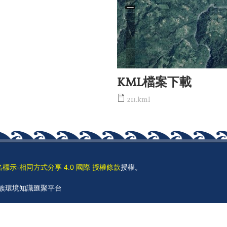
KML檔案下載
211.kml
名標示-相同方式分享 4.0 國際 授權條款
授權。
 原住民族環境知識匯聚平台