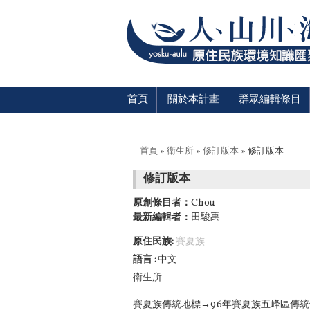
首頁
關於本計畫
群眾編輯條目
您在這裡
首頁
»
衛生所
»
修訂版本
» 修訂版本
修訂版本
原創條目者：
Chou
最新編輯者：
田駿禹
原住民族:
賽夏族
語言
中文
衛生所
賽夏族傳統地標→96年賽夏族五峰區傳