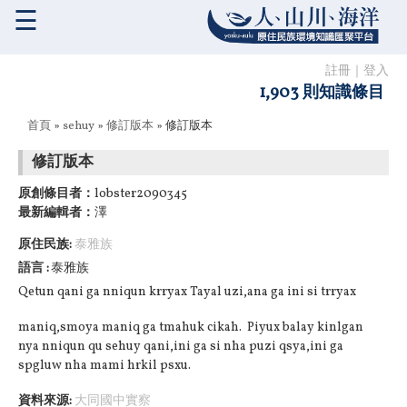
☰
註冊
｜
登入
1,903 則知識條目
您在這裡
首頁
»
sehuy
»
修訂版本
» 修訂版本
修訂版本
原創條目者：
lobster2090345
最新編輯者：
澤
原住民族:
泰雅族
語言
泰雅族
Qetun qani ga nniqun krryax Tayal uzi,ana ga ini si trryax
maniq,smoya maniq ga tmahuk cikah. Piyux balay kinlgan
nya nniqun qu sehuy qani,ini ga si nha puzi qsya,ini ga
spgluw nha mami hrkil psxu.
資料來源:
大同國中實察