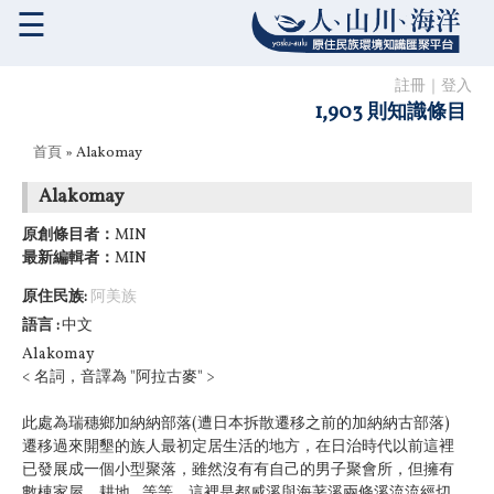
☰
註冊
｜
登入
1,903 則知識條目
您在這裡
首頁
» Alakomay
Alakomay
原創條目者：
MIN
最新編輯者：
MIN
原住民族:
阿美族
語言
中文
Alakomay
< 名詞，音譯為 "阿拉古麥" >
此處為瑞穗鄉加納納部落(遭日本拆散遷移之前的加納納古部落)
遷移過來開墾的族人最初定居生活的地方，在日治時代以前這裡
已發展成一個小型聚落，雖然沒有有自己的男子聚會所，但擁有
數棟家屋、耕地...等等。這裡是都威溪與海荖溪兩條溪流流經切