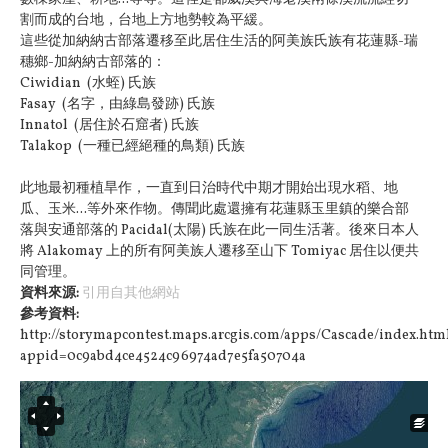
割而成的台地，台地上方地勢較為平緩。
這些從加納納古部落遷移至此居住生活的阿美族氏族有花蓮縣-瑞
穗鄉-加納納古部落的：
Ciwidian (水蛭) 氏族
Fasay (名字，由綠島發跡) 氏族
Innatol (居住於石窟者) 氏族
Talakop (一種已經絕種的鳥類) 氏族
此地最初種植旱作，一直到日治時代中期才開始出現水稻、地
瓜、玉米...等外來作物。傳聞此處還擁有花蓮縣玉里鎮的樂合部
落與安通部落的 Pacidal(太陽) 氏族在此一同生活著。後來日本人
將 Alakomay 上的所有阿美族人遷移至山下 Tomiyac 居住以便共
同管理。
資料來源:
引用自其他網站
參考資料:
http://storymapcontest.maps.arcgis.com/apps/Cascade/index.htm
appid=0c9abd4ce4524c96974ad7e5fa50704a