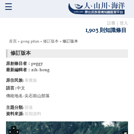
☰
註冊
｜
登入
1,903 則知識條目
您在這裡
首頁
»
gong pitan
»
修訂版本
» 修訂版本
修訂版本
原創條目者：
peggy
最新編輯者：
zih-hong
原住民族:
泰雅族
語言
中文
傳統地名-尖石前山部落
主題分類:
部落
資料來源:
前期資料