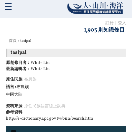
☰
註冊
｜
登入
1,903 則知識條目
您在這裡
首頁
» tasipal
tasipal
原創條目者：
White Lin
最新編輯者：
White Lin
原住民族:
布農族
語言
布農族
中國大陸
資料來源:
原住民族語言線上詞典
參考資料:
http://e-dictionary.apc.gov.tw/bnn/Search.htm