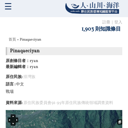
☰
註冊
｜
登入
1,903 則知識條目
您在這裡
首頁
» Pinaqaeciyan
Pinaqaeciyan
原創條目者：
ryan
最新編輯者：
ryan
原住民族:
排灣族
語言
中文
戰場
資料來源:
原住民族委員會91-95年原住民族傳統領域調查資料