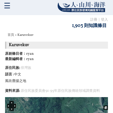
☰
註冊
｜
登入
1,903 則知識條目
您在這裡
首頁
» Karuvekuv
Karuvekuv
原創條目者：
ryan
最新編輯者：
ryan
原住民族:
排灣族
語言
中文
風吹塵揚之地
資料來源:
原住民族委員會91-95年原住民族傳統領域調查資料