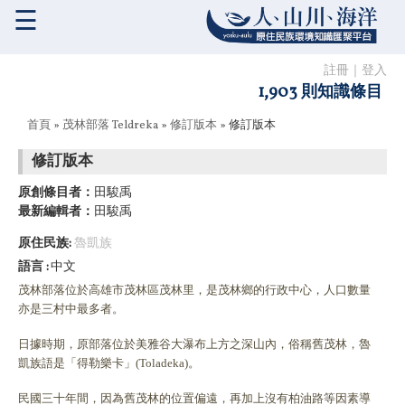
☰
註冊
｜
登入
1,903 則知識條目
您在這裡
首頁
»
茂林部落 Teldreka
»
修訂版本
» 修訂版本
修訂版本
原創條目者：
田駿禹
最新編輯者：
田駿禹
原住民族:
魯凱族
語言
中文
茂林部落位於
高雄市茂林區茂林里，
是茂林鄉的行政中心，人口數量
亦是三村中最多者。
日據時期，原部落位於美雅谷大瀑布上方之深山內，俗稱舊茂林，魯
凱族語是「得勒樂卡」(Toladeka)。
民國三十年間，因為舊茂林的位置偏遠，再加上沒有柏油路等因素導