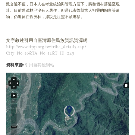
致交通不便，日本人在考量統治與管理方便下，將整個村落遷至現
址。目前舊茂林已沒有人居住，但是代表魯凱族人祖靈的陶壼等遺
物，仍遺留在舊茂林，據說是祖靈不願遷移。
文字敘述引用
自臺灣原住民族資訊資源網
http://www.tipp.org.tw/tribe_detail3.asp?
City_No=16&TA_No=12&T_ID=249
資料來源:
引用自其他網站