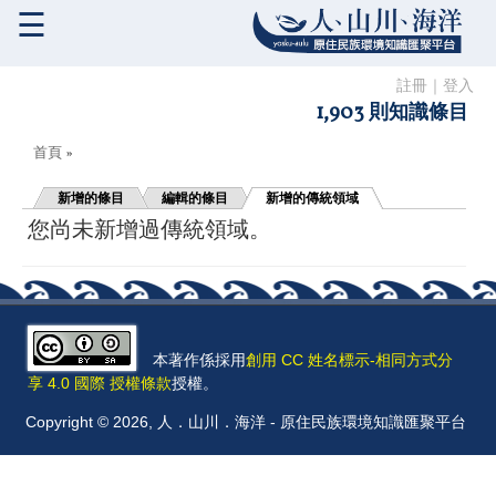
☰
註冊
｜
登入
1,903 則知識條目
您在這裡
首頁
»
新增的條目
編輯的條目
新增的傳統領域
您尚未新增過傳統領域。
本著作係採用
創用 CC 姓名標示-相同方式分
享 4.0 國際 授權條款
授權。
Copyright © 2026, 人．山川．海洋 - 原住民族環境知識匯聚平台