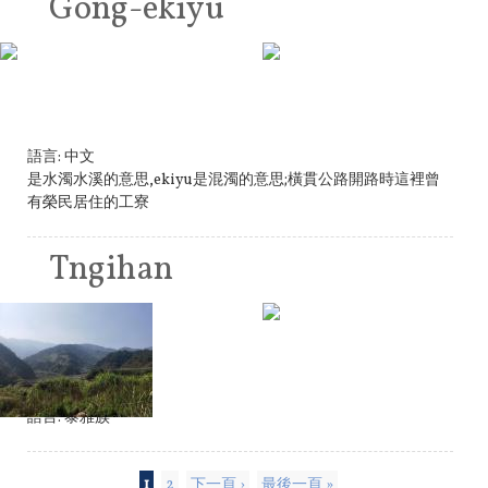
Gong-ekiyu
語言:
中文
是水濁水溪的意思,ekiyu是混濁的意思;橫貫公路開路時這裡曾
有榮民居住的工寮
Tngihan
語言:
泰雅族
1
2
下一頁 ›
最後一頁 »