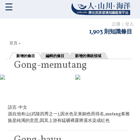
☰
註冊
｜
登入
1,903 則知識條目
您在這裡
首頁
»
新增的條目
編輯的條目
新增的傳統領域
Gong-memutang
語言:
中文
源自池有山(武陵四秀之一),因水色呈黃銅色而得名,mutang泰雅
族是純濁的意思,因其上游有錳礦裸露將溪水染成紅色
Gong-bayu