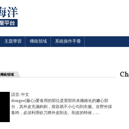
主題學習
傳統領域
系統操作手冊
Ch
傳統領域
語言:
中文
dongec(藤心)要食用的部位是莖部尚未纖維化的嫩心部
分，其外皮充滿鉤刺，很容易不小心勾到衣服。在野外採
集時，必須利用砍刀將外皮削去。削皮的時候，...