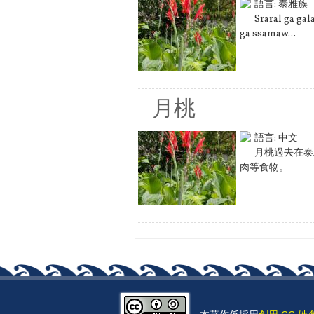
語言:
泰雅族
Sraral ga ga
ga ssamaw...
月桃
語言:
中文
月桃過去在泰
肉等食物。