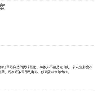
室
傳統且最自然的提味植物，泰雅人不論是煮山肉、苦花魚都會在
蔥葉。現在還被運用到咖啡、饅頭及糕餅等食物。