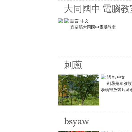
大同國中 電腦教
語言:
中文
宜蘭縣大同國中電腦教室
剌蔥
語言:
中文
剌蔥是泰雅族
湯頭裡放幾片剌
bsyaw