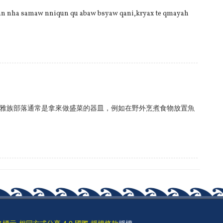
lan nha samaw nniqun qu abaw bsyaw qani,kryax te qmayah
雅族部落通常是拿來做盛菜的器皿，例如在野外烹煮食物放置魚