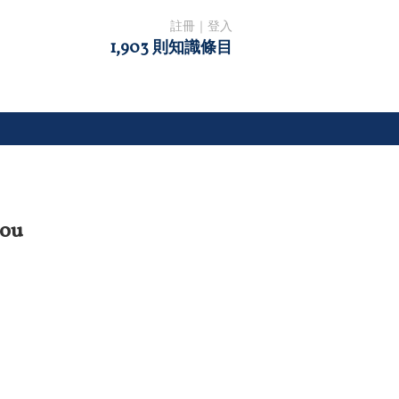
註冊
｜
登入
1,903 則知識條目
ou