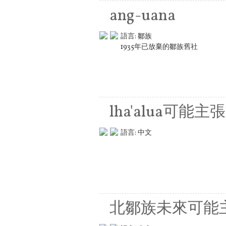
ang-uana
語言:
鄒族
1935年已放棄的鄒族舊社
lha'alua可能
語言:
中文
北鄒族未來可能