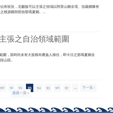
語佔有狀況，北鄒族可以主張之領域以阿里山鄉全境、信義鄉陳有
桃源鄉與部份那瑪夏鄉。...
u可能主張之自治領域範圍
主權範圍，當時尚未有大規模布農族人移住，即今日之那瑪夏鄉全
北段山區。
90
91
92
93
94
95
96
97
…
下一頁 ›
最後一頁 »