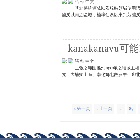
語言:
中文
基於傳統領域以及現時領域使用
蘭溪以南之區域，楠梓仙溪以東到荖濃溪之
kanakanav
語言:
中文
主張之範圍推到1931年之領域
境、大埔鄉山區、南化鄉北段及甲仙鄉
頁面
« 第一頁
‹ 上一頁
…
89