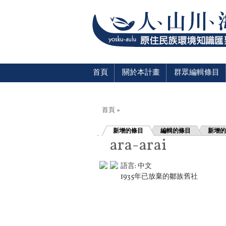
首頁
關於本計畫
群眾編輯條目
您在這裡
首頁
»
新增的條目
編輯的條目
新增的
ara-arai
語言:
中文
1935年已放棄的鄒族舊社