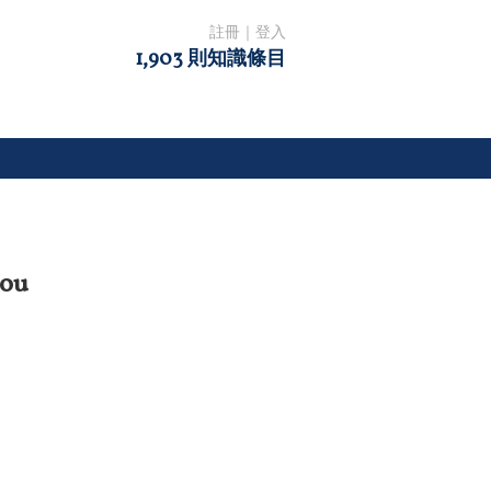
註冊
｜
登入
1,903 則知識條目
ou