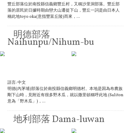
豐丘部落位於南投縣信義鄉豐丘村，又稱沙里洞部落。豐丘部
落的居民於日據時期由巒大山遷徙下山，豐丘一詞是由日本人
稱此地toyo oka(意指豐富丘陵)而來，...
明德部落
Naihunpu/Nihum-bu
語言:
中文
明德(內茅埔)部落位於南投縣信義鄉明德村。本地是因為布農族
剛下山時，見附近有很多野木瓜，就以撒里頓稱呼此地 (Saliton
意為「野木瓜」)，...
地利部落 Dama-luwan