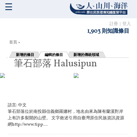
☰
註冊
｜
登入
1,903 則知識條目
您在這裡
首頁
»
新增的條目
編輯的條目
新增的傳統領域
筆石部落 Halusipun
語言:
中文
筆石部落位於南投縣信義鄉羅娜村，地名由來為陳有蘭溪對岸
上有許多裂開的山壁。 文字敘述引用自臺灣原住民族資訊資源
網http://www.tipp....