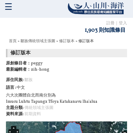
☰
註冊
｜
登入
1,903 則知識條目
您在這裡
首頁
»
鄒族傳統領域主張圖
»
修訂版本
» 修訂版本
修訂版本
原創條目者：
peggy
最新編輯者：
zih-hong
原住民族:
鄒族
語言
中文
六大次團體自北而南分別為
Imucu Luhtu Tapangx Tfoya Katakanavu lha'alua
主題分類:
傳統領域主張圖
資料來源:
前期資料