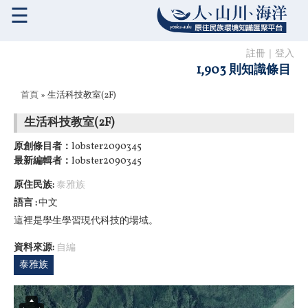
☰
註冊
｜
登入
1,903 則知識條目
您在這裡
首頁
» 生活科技教室(2F)
生活科技教室(2F)
原創條目者：
lobster2090345
最新編輯者：
lobster2090345
原住民族:
泰雅族
語言
中文
這裡是學生學習現代科技的場域。
資料來源:
自編
泰雅族