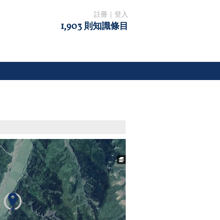
註冊
｜
登入
1,903 則知識條目