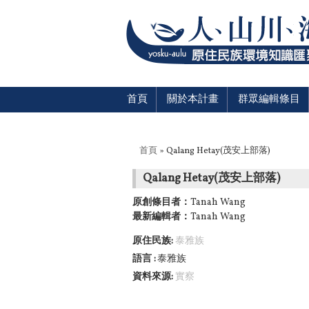
首頁
關於本計畫
群眾編輯條目
您在這裡
首頁
» Qalang Hetay(茂安上部落)
Qalang Hetay(茂安上部落)
原創條目者：
Tanah Wang
最新編輯者：
Tanah Wang
原住民族:
泰雅族
語言
泰雅族
資料來源:
實察