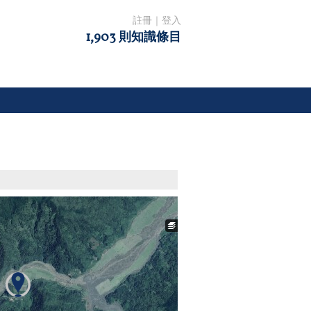
註冊
｜
登入
1,903 則知識條目