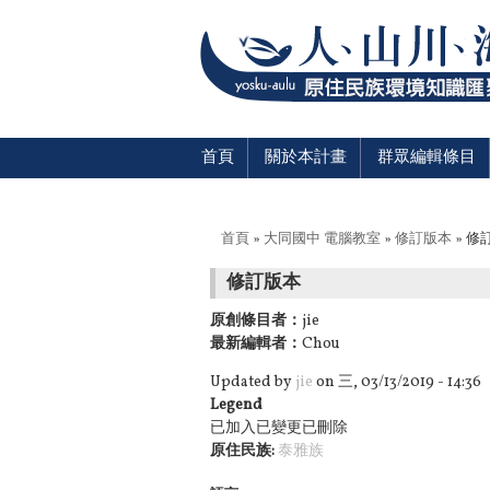
首頁
關於本計畫
群眾編輯條目
您在這裡
首頁
»
大同國中 電腦教室
»
修訂版本
» 修
修訂版本
原創條目者：
jie
最新編輯者：
Chou
Updated by
jie
on 三, 03/13/2019 - 14:36
Legend
已加入
已變更
已刪除
原住民族:
泰雅族