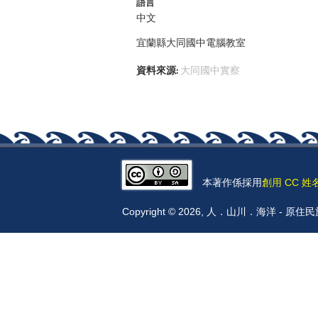
語言
中文
宜蘭縣大同國中電腦教室
資料來源:
大同國中實察
本著作係採用
創用 CC 姓
Copyright © 2026, 人．山川．海洋 -