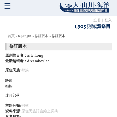
☰
註冊
｜
登入
1,903 則知識條目
您在這裡
首頁
»
tapangʉ1
»
修訂版本
» 修訂版本
修訂版本
原創條目者：
zih-hong
最新編輯者：
dreamboyleo
原住民族:
鄒族
語言
鄒族
達邦部落
主題分類:
部落
資料來源:
原住民族語言線上詞典
參考資料: