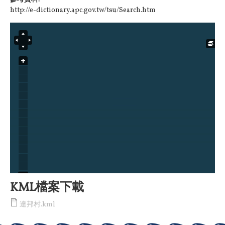
http://e-dictionary.apc.gov.tw/tsu/Search.htm
KML檔案下載
達邦村.kml