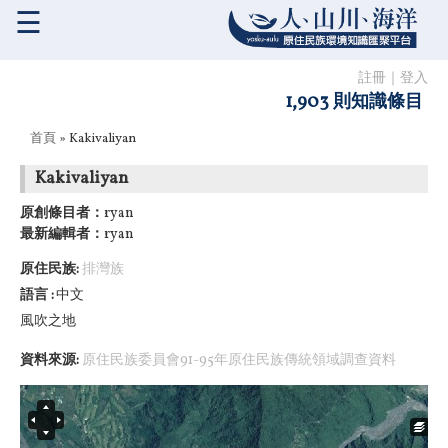
☰
註冊
｜
登入
1,903 則知識條目
您在這裡
首頁
» Kakivaliyan
Kakivaliyan
原創條目者：
ryan
最新編輯者：
ryan
原住民族:
排灣族
語言
中文
風吹之地
資料來源:
原住民族委員會91-95年原住民族傳統領域調查資料